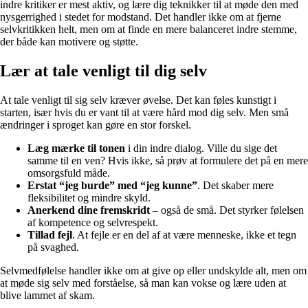
indre kritiker er mest aktiv, og lære dig teknikker til at møde den med
nysgerrighed i stedet for modstand. Det handler ikke om at fjerne
selvkritikken helt, men om at finde en mere balanceret indre stemme,
der både kan motivere og støtte.
Lær at tale venligt til dig selv
At tale venligt til sig selv kræver øvelse. Det kan føles kunstigt i
starten, især hvis du er vant til at være hård mod dig selv. Men små
ændringer i sproget kan gøre en stor forskel.
Læg mærke til tonen
i din indre dialog. Ville du sige det
samme til en ven? Hvis ikke, så prøv at formulere det på en mere
omsorgsfuld måde.
Erstat “jeg burde” med “jeg kunne”
. Det skaber mere
fleksibilitet og mindre skyld.
Anerkend dine fremskridt
– også de små. Det styrker følelsen
af kompetence og selvrespekt.
Tillad fejl
. At fejle er en del af at være menneske, ikke et tegn
på svaghed.
Selvmedfølelse handler ikke om at give op eller undskylde alt, men om
at møde sig selv med forståelse, så man kan vokse og lære uden at
blive lammet af skam.