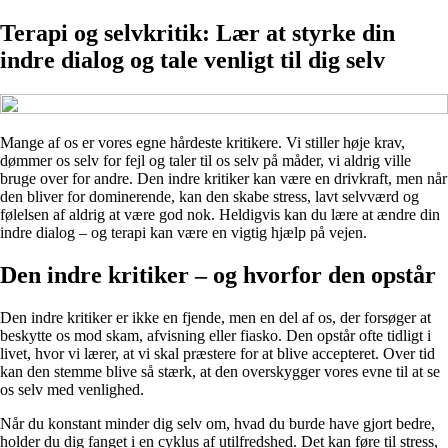
Terapi og selvkritik: Lær at styrke din
indre dialog og tale venligt til dig selv
Mange af os er vores egne hårdeste kritikere. Vi stiller høje krav,
dømmer os selv for fejl og taler til os selv på måder, vi aldrig ville
bruge over for andre. Den indre kritiker kan være en drivkraft, men når
den bliver for dominerende, kan den skabe stress, lavt selvværd og
følelsen af aldrig at være god nok. Heldigvis kan du lære at ændre din
indre dialog – og terapi kan være en vigtig hjælp på vejen.
Den indre kritiker – og hvorfor den opstår
Den indre kritiker er ikke en fjende, men en del af os, der forsøger at
beskytte os mod skam, afvisning eller fiasko. Den opstår ofte tidligt i
livet, hvor vi lærer, at vi skal præstere for at blive accepteret. Over tid
kan den stemme blive så stærk, at den overskygger vores evne til at se
os selv med venlighed.
Når du konstant minder dig selv om, hvad du burde have gjort bedre,
holder du dig fanget i en cyklus af utilfredshed. Det kan føre til stress,