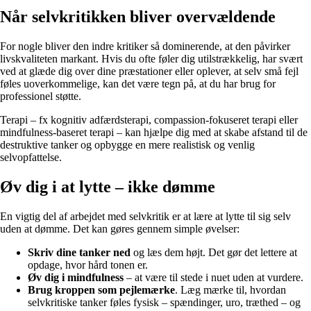
Når selvkritikken bliver overvældende
For nogle bliver den indre kritiker så dominerende, at den påvirker
livskvaliteten markant. Hvis du ofte føler dig utilstrækkelig, har svært
ved at glæde dig over dine præstationer eller oplever, at selv små fejl
føles uoverkommelige, kan det være tegn på, at du har brug for
professionel støtte.
Terapi – fx kognitiv adfærdsterapi, compassion-fokuseret terapi eller
mindfulness-baseret terapi – kan hjælpe dig med at skabe afstand til de
destruktive tanker og opbygge en mere realistisk og venlig
selvopfattelse.
Øv dig i at lytte – ikke dømme
En vigtig del af arbejdet med selvkritik er at lære at lytte til sig selv
uden at dømme. Det kan gøres gennem simple øvelser:
Skriv dine tanker ned
og læs dem højt. Det gør det lettere at
opdage, hvor hård tonen er.
Øv dig i mindfulness
– at være til stede i nuet uden at vurdere.
Brug kroppen som pejlemærke
. Læg mærke til, hvordan
selvkritiske tanker føles fysisk – spændinger, uro, træthed – og