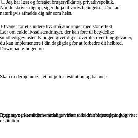
Jeg har læst og forstået brugervilkår og privatlivspolitik.
Når du skriver dig op, siger du ja til vores betingelser. Du kan
naturligvis afmelde dig når som helst.
10 vaner for et sundere liv: små ændringer med stor effekt
Lær om enkle livsstilsændringer, der kan føre til betydelige
sundhedsgevinster. E-bogen giver dig et overblik over ti nøglevaner,
du kan implementere i din dagligdag for at forbedre dit helbred.
Download e-bogen nu
Skab ro derhjemme – et miljø for restitution og balance
Brug søvnen som dit hemmelige våben til bedre fokus og produktivitet
Rygning og kondition – sådan påvirker tobak din vejrtrækning og
restitution