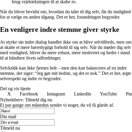
brug vejrtrækningen til at skabe ro.
Når du bliver bevidst om, hvordan du taler til dig selv, får du mulighed
for at vælge en anden tilgang. Det er her, forandringen begynder.
En venligere indre stemme giver styrke
At styrke sin indre dialog handler ikke om at blive selvtilfreds, men om
at skabe et mere bæredygtigt forhold til sig selv. Når du møder dig selv
med venlighed, bliver du mere robust, mere motiveret og bedre i stand
til at håndtere livets udfordringer.
Selvkritik kan ikke fjernes helt – men den kan balanceres af en indre
stemme, der siger: “Jeg gør mit bedste, og det er nok.” Det er her, ægte
selvrespekt og indre ro begynder.
Del og vis hjerte
X
Facebook
Instagram
LinkedIn
YouTube
Pin
Nyhedsbrev: Tilmeld dig nu
Et par gange om måneden sender vi noget, du vil få glæde af.
Din mail
Tilmeld nu