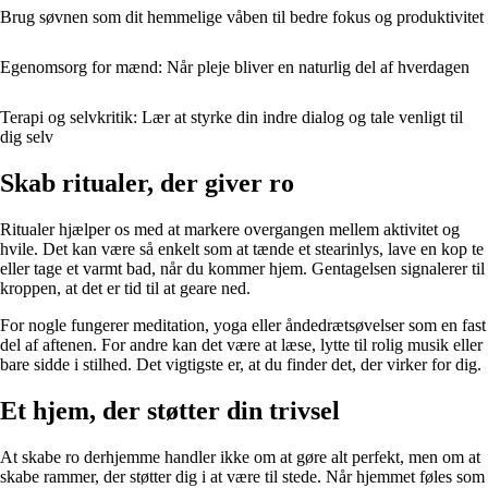
Brug søvnen som dit hemmelige våben til bedre fokus og produktivitet
Egenomsorg for mænd: Når pleje bliver en naturlig del af hverdagen
Terapi og selvkritik: Lær at styrke din indre dialog og tale venligt til
dig selv
Skab ritualer, der giver ro
Ritualer hjælper os med at markere overgangen mellem aktivitet og
hvile. Det kan være så enkelt som at tænde et stearinlys, lave en kop te
eller tage et varmt bad, når du kommer hjem. Gentagelsen signalerer til
kroppen, at det er tid til at geare ned.
For nogle fungerer meditation, yoga eller åndedrætsøvelser som en fast
del af aftenen. For andre kan det være at læse, lytte til rolig musik eller
bare sidde i stilhed. Det vigtigste er, at du finder det, der virker for dig.
Et hjem, der støtter din trivsel
At skabe ro derhjemme handler ikke om at gøre alt perfekt, men om at
skabe rammer, der støtter dig i at være til stede. Når hjemmet føles som