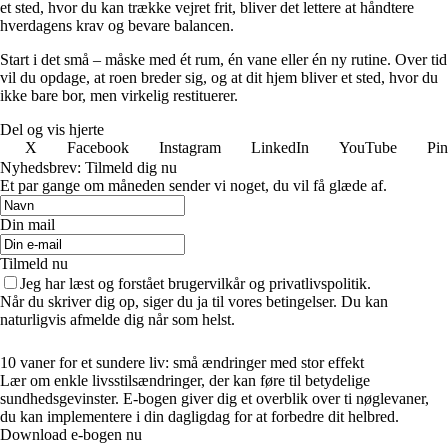
et sted, hvor du kan trække vejret frit, bliver det lettere at håndtere
hverdagens krav og bevare balancen.
Start i det små – måske med ét rum, én vane eller én ny rutine. Over tid
vil du opdage, at roen breder sig, og at dit hjem bliver et sted, hvor du
ikke bare bor, men virkelig restituerer.
Del og vis hjerte
X
Facebook
Instagram
LinkedIn
YouTube
Pin
Nyhedsbrev: Tilmeld dig nu
Et par gange om måneden sender vi noget, du vil få glæde af.
Din mail
Tilmeld nu
Jeg har læst og forstået brugervilkår og privatlivspolitik.
Når du skriver dig op, siger du ja til vores betingelser. Du kan
naturligvis afmelde dig når som helst.
10 vaner for et sundere liv: små ændringer med stor effekt
Lær om enkle livsstilsændringer, der kan føre til betydelige
sundhedsgevinster. E-bogen giver dig et overblik over ti nøglevaner,
du kan implementere i din dagligdag for at forbedre dit helbred.
Download e-bogen nu