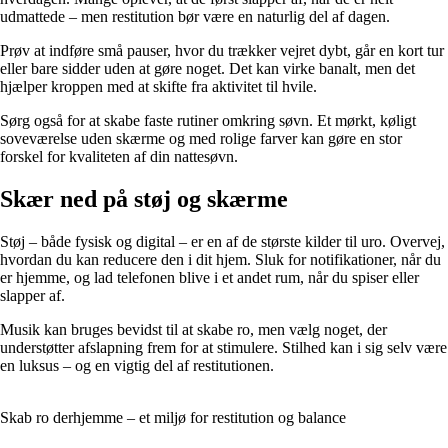
udmattede – men restitution bør være en naturlig del af dagen.
Prøv at indføre små pauser, hvor du trækker vejret dybt, går en kort tur
eller bare sidder uden at gøre noget. Det kan virke banalt, men det
hjælper kroppen med at skifte fra aktivitet til hvile.
Sørg også for at skabe faste rutiner omkring søvn. Et mørkt, køligt
soveværelse uden skærme og med rolige farver kan gøre en stor
forskel for kvaliteten af din nattesøvn.
Skær ned på støj og skærme
Støj – både fysisk og digital – er en af de største kilder til uro. Overvej,
hvordan du kan reducere den i dit hjem. Sluk for notifikationer, når du
er hjemme, og lad telefonen blive i et andet rum, når du spiser eller
slapper af.
Musik kan bruges bevidst til at skabe ro, men vælg noget, der
understøtter afslapning frem for at stimulere. Stilhed kan i sig selv være
en luksus – og en vigtig del af restitutionen.
Skab ro derhjemme – et miljø for restitution og balance