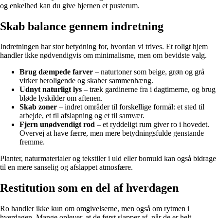
og enkelhed kan du give hjernen et pusterum.
Skab balance gennem indretning
Indretningen har stor betydning for, hvordan vi trives. Et roligt hjem
handler ikke nødvendigvis om minimalisme, men om bevidste valg.
Brug dæmpede farver
– naturtoner som beige, grøn og grå
virker beroligende og skaber sammenhæng.
Udnyt naturligt lys
– træk gardinerne fra i dagtimerne, og brug
bløde lyskilder om aftenen.
Skab zoner
– indret områder til forskellige formål: et sted til
arbejde, et til afslapning og et til samvær.
Fjern unødvendigt rod
– et ryddeligt rum giver ro i hovedet.
Overvej at have færre, men mere betydningsfulde genstande
fremme.
Planter, naturmaterialer og tekstiler i uld eller bomuld kan også bidrage
til en mere sanselig og afslappet atmosfære.
Restitution som en del af hverdagen
Ro handler ikke kun om omgivelserne, men også om rytmen i
hverdagen. Mange oplever, at de først slapper af, når de er helt