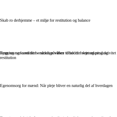
Skab ro derhjemme – et miljø for restitution og balance
Brug søvnen som dit hemmelige våben til bedre fokus og produktivitet
Rygning og kondition – sådan påvirker tobak din vejrtrækning og
restitution
Egenomsorg for mænd: Når pleje bliver en naturlig del af hverdagen