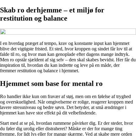
Skab ro derhjemme – et miljø for
restitution og balance
I en hverdag præget af tempo, krav og konstante input kan hjemmet
blive det vigtigste fristed. Et sted, hvor kroppen og sindet får lov til at
falde til ro, og hvor man kan genoplade efter dagens mange indtryk.
Men ro opstår sjældent af sig selv – den skal skabes bevidst. Her får du
inspiration til, hvordan du kan indrette og leve på en måde, der
fremmer restitution og balance i hjemmet.
Hjemmet som base for mental ro
Ro handler ikke kun om fravær af støj, men om en følelse af tryghed
og overskuelighed. Når omgivelserne er rolige, reagerer kroppen med
lavere stressniveau og bedre søvn. Det betyder, at små ændringer i
hjemmet kan have stor effekt på dit velbefindende.
Start med at se på, hvordan rummene påvirker dig. Er der steder, hvor
du føler dig urolig eller distraheret? Måske er der for mange ting
fremme, for lidt lys eller for mange skærme. Ved at skabe mere orden