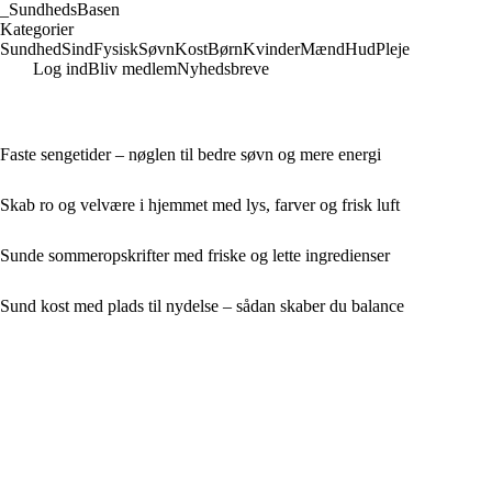
_
SundhedsBasen
Kategorier
Sundhed
Sind
Fysisk
Søvn
Kost
Børn
Kvinder
Mænd
Hud
Pleje
Log ind
Bliv medlem
Nyhedsbreve
Faste sengetider – nøglen til bedre søvn og mere energi
Skab ro og velvære i hjemmet med lys, farver og frisk luft
Sunde sommeropskrifter med friske og lette ingredienser
Sund kost med plads til nydelse – sådan skaber du balance