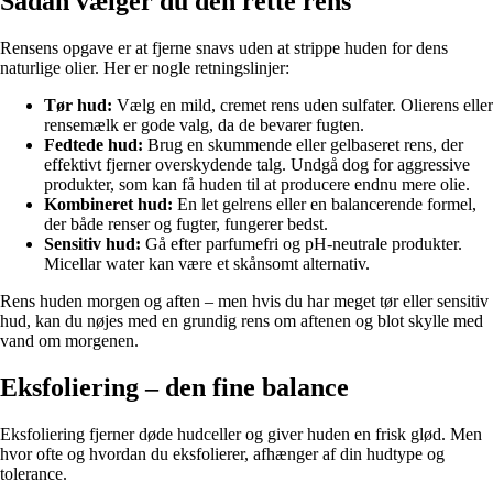
Sådan vælger du den rette rens
Rensens opgave er at fjerne snavs uden at strippe huden for dens
naturlige olier. Her er nogle retningslinjer:
Tør hud:
Vælg en mild, cremet rens uden sulfater. Olierens eller
rensemælk er gode valg, da de bevarer fugten.
Fedtede hud:
Brug en skummende eller gelbaseret rens, der
effektivt fjerner overskydende talg. Undgå dog for aggressive
produkter, som kan få huden til at producere endnu mere olie.
Kombineret hud:
En let gelrens eller en balancerende formel,
der både renser og fugter, fungerer bedst.
Sensitiv hud:
Gå efter parfumefri og pH-neutrale produkter.
Micellar water kan være et skånsomt alternativ.
Rens huden morgen og aften – men hvis du har meget tør eller sensitiv
hud, kan du nøjes med en grundig rens om aftenen og blot skylle med
vand om morgenen.
Eksfoliering – den fine balance
Eksfoliering fjerner døde hudceller og giver huden en frisk glød. Men
hvor ofte og hvordan du eksfolierer, afhænger af din hudtype og
tolerance.