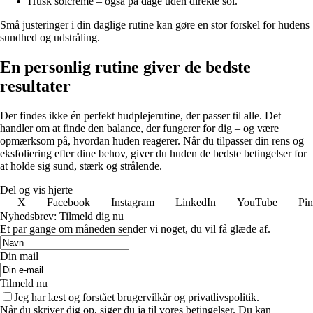
Husk solcreme – også på dage uden direkte sol.
Små justeringer i din daglige rutine kan gøre en stor forskel for hudens
sundhed og udstråling.
En personlig rutine giver de bedste
resultater
Der findes ikke én perfekt hudplejerutine, der passer til alle. Det
handler om at finde den balance, der fungerer for dig – og være
opmærksom på, hvordan huden reagerer. Når du tilpasser din rens og
eksfoliering efter dine behov, giver du huden de bedste betingelser for
at holde sig sund, stærk og strålende.
Del og vis hjerte
X
Facebook
Instagram
LinkedIn
YouTube
Pin
Nyhedsbrev: Tilmeld dig nu
Et par gange om måneden sender vi noget, du vil få glæde af.
Din mail
Tilmeld nu
Jeg har læst og forstået brugervilkår og privatlivspolitik.
Når du skriver dig op, siger du ja til vores betingelser. Du kan