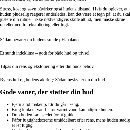
Stress, kost og søvn påvirker også hudens tilstand. Hvis du oplever, at
huden pludselig reagerer anderledes, kan det være et tegn på, at du skal
justere din rutine – ikke nødvendigvis skifte alt ud, men måske skrue
op eller ned for eksfoliering eller fugt.
Sådan bevarer du hudens sunde pH-balance
Et sundt indeklima – godt for både hud og trivsel
Tilpas din rens og eksfoliering efter din huds behov
Byens luft og hudens aldring: Sådan beskytter du din hud
Gode vaner, der støtter din hud
Fjern altid makeup, før du går i seng.
Brug lunkent vand – for varmt vand kan udtørre huden.
Dup huden tør i stedet for at gnide.
Påfør fugtighedscreme umiddelbart efter rens, mens huden stadig
er let fugtig.