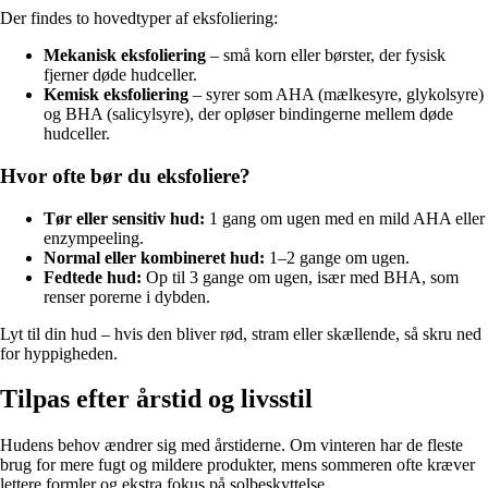
Der findes to hovedtyper af eksfoliering:
Mekanisk eksfoliering
– små korn eller børster, der fysisk
fjerner døde hudceller.
Kemisk eksfoliering
– syrer som AHA (mælkesyre, glykolsyre)
og BHA (salicylsyre), der opløser bindingerne mellem døde
hudceller.
Hvor ofte bør du eksfoliere?
Tør eller sensitiv hud:
1 gang om ugen med en mild AHA eller
enzympeeling.
Normal eller kombineret hud:
1–2 gange om ugen.
Fedtede hud:
Op til 3 gange om ugen, især med BHA, som
renser porerne i dybden.
Lyt til din hud – hvis den bliver rød, stram eller skællende, så skru ned
for hyppigheden.
Tilpas efter årstid og livsstil
Hudens behov ændrer sig med årstiderne. Om vinteren har de fleste
brug for mere fugt og mildere produkter, mens sommeren ofte kræver
lettere formler og ekstra fokus på solbeskyttelse.