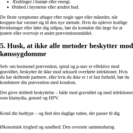
Ændringer i humør eller energi.
Ømhed i brysterne eller ændret hud.
De fleste symptomer aftager efter nogle uger eller måneder, når
kroppen har vænnet sig til den nye metode. Hvis du oplever kraftige
bivirkninger eller føler dig utilpas, bør du kontakte din læge for at
justere eller overveje et andet præventionsmiddel.
5. Husk, at ikke alle metoder beskytter mod
kønssygdomme
Selv om hormonel prævention, spiral og p-stav er effektive mod
graviditet, beskytter de ikke mod seksuelt overførte infektioner. Hvis
du har skiftende partnere, eller hvis du ikke er i et fast forhold, bør du
kombinere din prævention med kondom.
Det giver dobbelt beskyttelse – både mod graviditet og mod infektioner
som klamydia, gonoré og HPV.
Kend din hudtype – og find den daglige rutine, der passer til dig
Økonomisk tryghed og sundhed: Den oversete sammenhæng