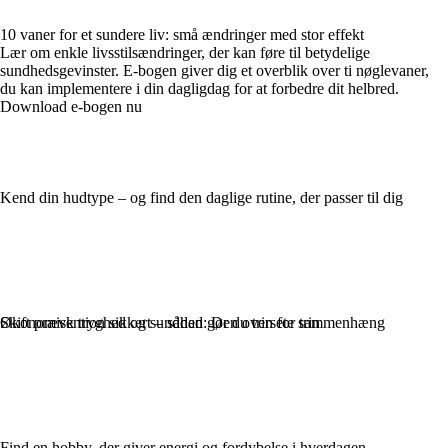
10 vaner for et sundere liv: små ændringer med stor effekt
Lær om enkle livsstilsændringer, der kan føre til betydelige
sundhedsgevinster. E-bogen giver dig et overblik over ti nøglevaner,
du kan implementere i din dagligdag for at forbedre dit helbred.
Download e-bogen nu
Kend din hudtype – og find den daglige rutine, der passer til dig
Økonomisk tryghed og sundhed: Den oversete sammenhæng
Skift prævention sikkert – sådan gør du trin for trin
Find en hobby, der giver energi og fordybelse i hverdagen