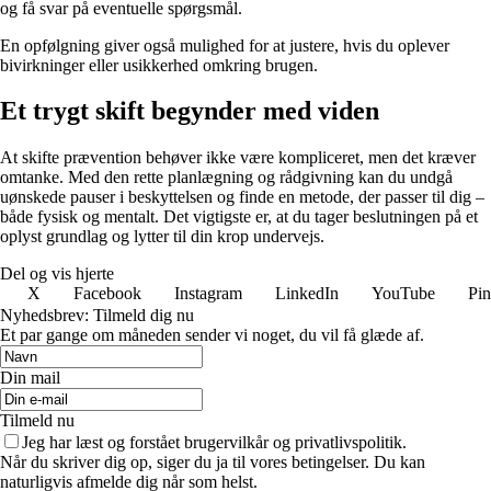
og få svar på eventuelle spørgsmål.
En opfølgning giver også mulighed for at justere, hvis du oplever
bivirkninger eller usikkerhed omkring brugen.
Et trygt skift begynder med viden
At skifte prævention behøver ikke være kompliceret, men det kræver
omtanke. Med den rette planlægning og rådgivning kan du undgå
uønskede pauser i beskyttelsen og finde en metode, der passer til dig –
både fysisk og mentalt. Det vigtigste er, at du tager beslutningen på et
oplyst grundlag og lytter til din krop undervejs.
Del og vis hjerte
X
Facebook
Instagram
LinkedIn
YouTube
Pin
Nyhedsbrev: Tilmeld dig nu
Et par gange om måneden sender vi noget, du vil få glæde af.
Din mail
Tilmeld nu
Jeg har læst og forstået brugervilkår og privatlivspolitik.
Når du skriver dig op, siger du ja til vores betingelser. Du kan
naturligvis afmelde dig når som helst.