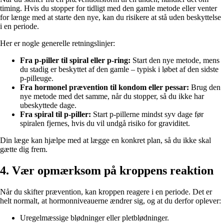
timing. Hvis du stopper for tidligt med den gamle metode eller venter
for længe med at starte den nye, kan du risikere at stå uden beskyttelse
i en periode.
Her er nogle generelle retningslinjer:
Fra p-piller til spiral eller p-ring:
Start den nye metode, mens
du stadig er beskyttet af den gamle – typisk i løbet af den sidste
p-pilleuge.
Fra hormonel prævention til kondom eller pessar:
Brug den
nye metode med det samme, når du stopper, så du ikke har
ubeskyttede dage.
Fra spiral til p-piller:
Start p-pillerne mindst syv dage før
spiralen fjernes, hvis du vil undgå risiko for graviditet.
Din læge kan hjælpe med at lægge en konkret plan, så du ikke skal
gætte dig frem.
4. Vær opmærksom på kroppens reaktion
Når du skifter prævention, kan kroppen reagere i en periode. Det er
helt normalt, at hormonniveauerne ændrer sig, og at du derfor oplever:
Uregelmæssige blødninger eller pletblødninger.