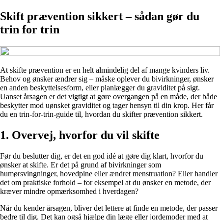
Skift prævention sikkert – sådan gør du
trin for trin
At skifte prævention er en helt almindelig del af mange kvinders liv.
Behov og ønsker ændrer sig – måske oplever du bivirkninger, ønsker
en anden beskyttelsesform, eller planlægger du graviditet på sigt.
Uanset årsagen er det vigtigt at gøre overgangen på en måde, der både
beskytter mod uønsket graviditet og tager hensyn til din krop. Her får
du en trin-for-trin-guide til, hvordan du skifter prævention sikkert.
1. Overvej, hvorfor du vil skifte
Før du beslutter dig, er det en god idé at gøre dig klart, hvorfor du
ønsker at skifte. Er det på grund af bivirkninger som
humørsvingninger, hovedpine eller ændret menstruation? Eller handler
det om praktiske forhold – for eksempel at du ønsker en metode, der
kræver mindre opmærksomhed i hverdagen?
Når du kender årsagen, bliver det lettere at finde en metode, der passer
bedre til dig. Det kan også hjælpe din læge eller jordemoder med at