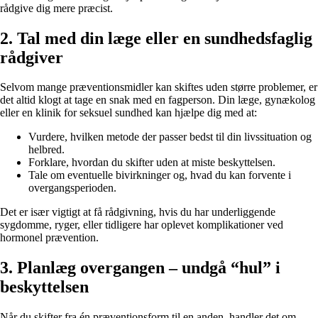
rådgive dig mere præcist.
2. Tal med din læge eller en sundhedsfaglig
rådgiver
Selvom mange præventionsmidler kan skiftes uden større problemer, er
det altid klogt at tage en snak med en fagperson. Din læge, gynækolog
eller en klinik for seksuel sundhed kan hjælpe dig med at:
Vurdere, hvilken metode der passer bedst til din livssituation og
helbred.
Forklare, hvordan du skifter uden at miste beskyttelsen.
Tale om eventuelle bivirkninger og, hvad du kan forvente i
overgangsperioden.
Det er især vigtigt at få rådgivning, hvis du har underliggende
sygdomme, ryger, eller tidligere har oplevet komplikationer ved
hormonel prævention.
3. Planlæg overgangen – undgå “hul” i
beskyttelsen
Når du skifter fra én præventionsform til en anden, handler det om