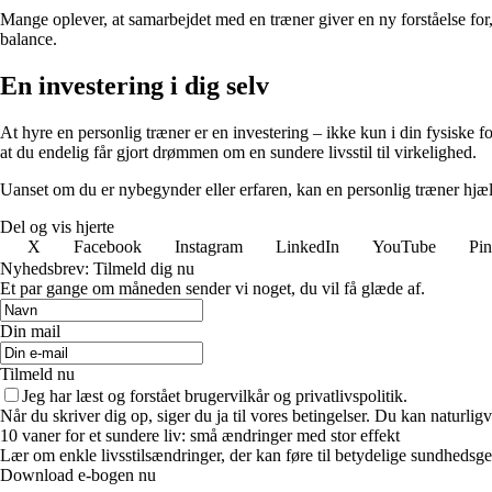
Mange oplever, at samarbejdet med en træner giver en ny forståelse for,
balance.
En investering i dig selv
At hyre en personlig træner er en investering – ikke kun i din fysiske f
at du endelig får gjort drømmen om en sundere livsstil til virkelighed.
Uanset om du er nybegynder eller erfaren, kan en personlig træner hjælpe
Del og vis hjerte
X
Facebook
Instagram
LinkedIn
YouTube
Pin
Nyhedsbrev: Tilmeld dig nu
Et par gange om måneden sender vi noget, du vil få glæde af.
Din mail
Tilmeld nu
Jeg har læst og forstået brugervilkår og privatlivspolitik.
Når du skriver dig op, siger du ja til vores betingelser. Du kan naturlig
10 vaner for et sundere liv: små ændringer med stor effekt
Lær om enkle livsstilsændringer, der kan føre til betydelige sundhedsgev
Download e-bogen nu