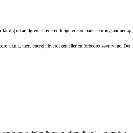
er får dig ud ad døren. Træneren fungerer som både sparringspartner og
dre teknik, mere energi i hverdagen eller en forbedret søvnrytme. Det
 personlig træner hjælper dig med at definere dine mål – og gøre dem