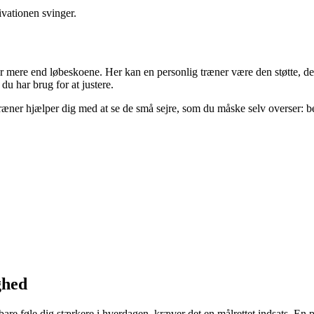
ivationen svinger.
er mere end løbeskoene. Her kan en personlig træner være den støtte, d
 du har brug for at justere.
æner hjælper dig med at se de små sejre, som du måske selv overser: be
ghed
bare føle dig stærkere i hverdagen, kræver det en målrettet indsats. En