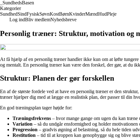
_
SundhedsBasen
Kategorier
Sundhed
Sind
Fysisk
Søvn
Kost
Børn
Kvinder
Mænd
Hud
Pleje
Log ind
Bliv medlem
Nyhedsbreve
Personlig træner: Struktur, motivation og m
At få hjælp af en personlig træner handler ikke kun om at løfte tungere 
og mentalt. En personlig træner kan være den forskel, der gør, at du i
Struktur: Planen der gør forskellen
En af de største fordele ved at have en personlig træner er den struktur
træner hjælper dig med at lægge en realistisk plan, der passer til din hv
En god træningsplan tager højde for:
Træningsfrekvens
– hvor mange gange om ugen du kan træne u
Variation
– så du undgår ensformighed og holder motivationen 
Progression
– gradvis øgning af belastning, så du hele tiden udv
Restitution
– tid til at kroppen kan genopbygge sig og blive stæ