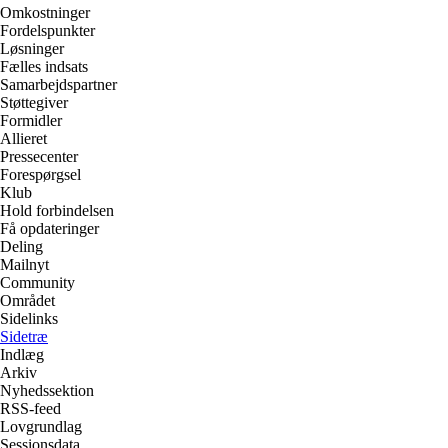
Omkostninger
Fordelspunkter
Løsninger
Fælles indsats
Samarbejdspartner
Støttegiver
Formidler
Allieret
Pressecenter
Forespørgsel
Klub
Hold forbindelsen
Få opdateringer
Deling
Mailnyt
Community
Området
Sidelinks
Sidetræ
Indlæg
Arkiv
Nyhedssektion
RSS-feed
Lovgrundlag
Sessionsdata