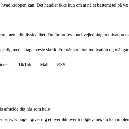
 hvad kroppen kan. Det handler ikke kun om at nå et bestemt tal på vægte
orm, men i din livskvalitet. Du får professionel vejledning, motivation o
 dig med at tage næste skridt. For når struktur, motivation og mål går h
terest
TikTok
Mail
RSS
vis afmelde dig når som helst.
inster. E-bogen giver dig et overblik over ti nøglevaner, du kan impleme