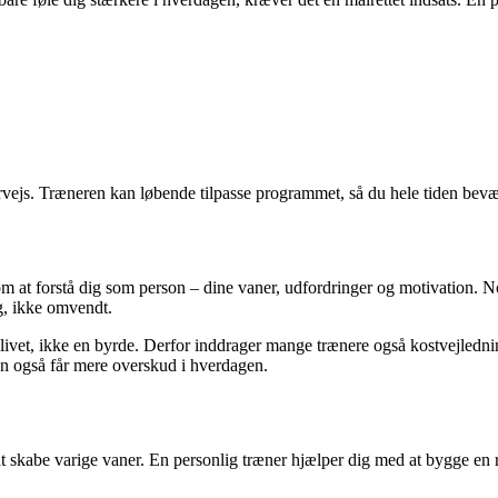
ervejs. Træneren kan løbende tilpasse programmet, så du hele tiden bevæg
m at forstå dig som person – dine vaner, udfordringer og motivation. No
ig, ikke omvendt.
livet, ikke en byrde. Derfor inddrager mange trænere også kostvejlednin
en også får mere overskud i hverdagen.
 at skabe varige vaner. En personlig træner hjælper dig med at bygge en rut