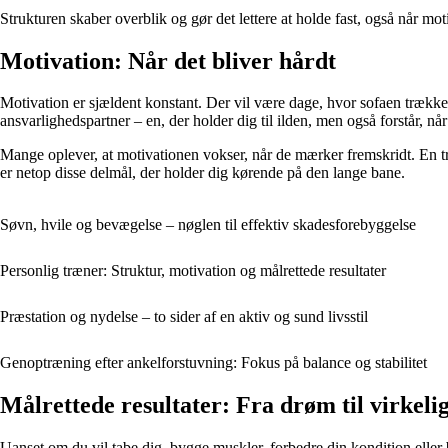
Strukturen skaber overblik og gør det lettere at holde fast, også når mot
Motivation: Når det bliver hårdt
Motivation er sjældent konstant. Der vil være dage, hvor sofaen trækk
ansvarlighedspartner – en, der holder dig til ilden, men også forstår, når
Mange oplever, at motivationen vokser, når de mærker fremskridt. En tr
er netop disse delmål, der holder dig kørende på den lange bane.
Søvn, hvile og bevægelse – nøglen til effektiv skadesforebyggelse
Personlig træner: Struktur, motivation og målrettede resultater
Præstation og nydelse – to sider af en aktiv og sund livsstil
Genoptræning efter ankelforstuvning: Fokus på balance og stabilitet
Målrettede resultater: Fra drøm til virkeli
Uanset om du vil tabe dig, bygge muskler, forbedre din kondition eller 