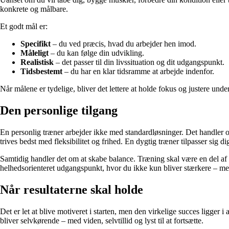
konkrete og målbare.
Et godt mål er:
Specifikt
– du ved præcis, hvad du arbejder hen imod.
Måleligt
– du kan følge din udvikling.
Realistisk
– det passer til din livssituation og dit udgangspunkt.
Tidsbestemt
– du har en klar tidsramme at arbejde indenfor.
Når målene er tydelige, bliver det lettere at holde fokus og justere und
Den personlige tilgang
En personlig træner arbejder ikke med standardløsninger. Det handler o
trives bedst med fleksibilitet og frihed. En dygtig træner tilpasser sig d
Samtidig handler det om at skabe balance. Træning skal være en del af 
helhedsorienteret udgangspunkt, hvor du ikke kun bliver stærkere – m
Når resultaterne skal holde
Det er let at blive motiveret i starten, men den virkelige succes ligger i
bliver selvkørende – med viden, selvtillid og lyst til at fortsætte.