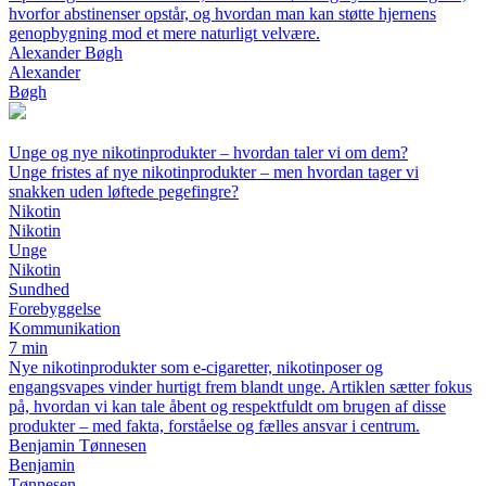
hvorfor abstinenser opstår, og hvordan man kan støtte hjernens
genopbygning mod et mere naturligt velvære.
Alexander Bøgh
Alexander
Bøgh
Unge og nye nikotinprodukter – hvordan taler vi om dem?
Unge fristes af nye nikotinprodukter – men hvordan tager vi
snakken uden løftede pegefingre?
Nikotin
Nikotin
Unge
Nikotin
Sundhed
Forebyggelse
Kommunikation
7 min
Nye nikotinprodukter som e-cigaretter, nikotinposer og
engangsvapes vinder hurtigt frem blandt unge. Artiklen sætter fokus
på, hvordan vi kan tale åbent og respektfuldt om brugen af disse
produkter – med fakta, forståelse og fælles ansvar i centrum.
Benjamin Tønnesen
Benjamin
Tønnesen