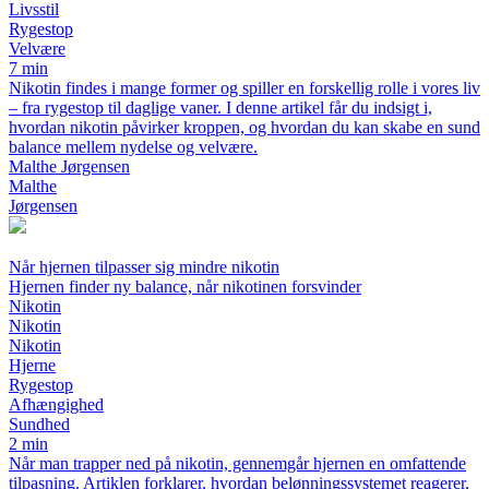
Livsstil
Rygestop
Velvære
7 min
Nikotin findes i mange former og spiller en forskellig rolle i vores liv
– fra rygestop til daglige vaner. I denne artikel får du indsigt i,
hvordan nikotin påvirker kroppen, og hvordan du kan skabe en sund
balance mellem nydelse og velvære.
Malthe Jørgensen
Malthe
Jørgensen
Når hjernen tilpasser sig mindre nikotin
Hjernen finder ny balance, når nikotinen forsvinder
Nikotin
Nikotin
Nikotin
Hjerne
Rygestop
Afhængighed
Sundhed
2 min
Når man trapper ned på nikotin, gennemgår hjernen en omfattende
tilpasning. Artiklen forklarer, hvordan belønningssystemet reagerer,