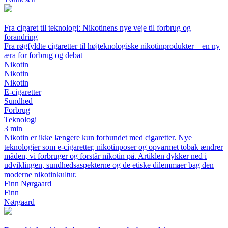
Fra cigaret til teknologi: Nikotinens nye veje til forbrug og
forandring
Fra røgfyldte cigaretter til højteknologiske nikotinprodukter – en ny
æra for forbrug og debat
Nikotin
Nikotin
Nikotin
E-cigaretter
Sundhed
Forbrug
Teknologi
3 min
Nikotin er ikke længere kun forbundet med cigaretter. Nye
teknologier som e-cigaretter, nikotinposer og opvarmet tobak ændrer
måden, vi forbruger og forstår nikotin på. Artiklen dykker ned i
udviklingen, sundhedsaspekterne og de etiske dilemmaer bag den
moderne nikotinkultur.
Finn Nørgaard
Finn
Nørgaard