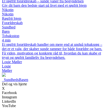
Et røgfrit forældreskab – sunde vaner fra begyndelsen
Giv dit barn den bedste start på livet med et røgfrit hjem
Nikotin
Nikotin
Røgfrit hjem
Forældreskab
Sundhed
Børn
Tobaksstop
4 min
Et røgfrit forældreskab handler om mere end at undgå tobaksrøg –
det er et valg, der skaber sunde rammer for både forældre og barn.
Få viden, motivation og konkrete råd til, hvordan du kan skabe et
trygt og røgfrit familieliv fra begyndelsen.
Louie Møller
Louie
Møller
_
SundhedsBasen
Del og vis hjerte
X
Facebook
Instagram
LinkedIn
YouTube