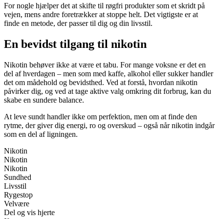
For nogle hjælper det at skifte til røgfri produkter som et skridt på
vejen, mens andre foretrækker at stoppe helt. Det vigtigste er at
finde en metode, der passer til dig og din livsstil.
En bevidst tilgang til nikotin
Nikotin behøver ikke at være et tabu. For mange voksne er det en
del af hverdagen – men som med kaffe, alkohol eller sukker handler
det om mådehold og bevidsthed. Ved at forstå, hvordan nikotin
påvirker dig, og ved at tage aktive valg omkring dit forbrug, kan du
skabe en sundere balance.
At leve sundt handler ikke om perfektion, men om at finde den
rytme, der giver dig energi, ro og overskud – også når nikotin indgår
som en del af ligningen.
Nikotin
Nikotin
Nikotin
Sundhed
Livsstil
Rygestop
Velvære
Del og vis hjerte