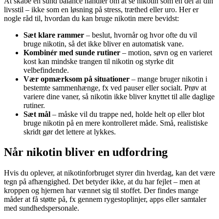
At skabe en sund balance handler om at se nikotin som én del af din
livsstil – ikke som en løsning på stress, træthed eller uro. Her er
nogle råd til, hvordan du kan bruge nikotin mere bevidst:
Sæt klare rammer
– beslut, hvornår og hvor ofte du vil
bruge nikotin, så det ikke bliver en automatisk vane.
Kombinér med sunde rutiner
– motion, søvn og en varieret
kost kan mindske trangen til nikotin og styrke dit
velbefindende.
Vær opmærksom på situationer
– mange bruger nikotin i
bestemte sammenhænge, fx ved pauser eller socialt. Prøv at
variere dine vaner, så nikotin ikke bliver knyttet til alle daglige
rutiner.
Sæt mål
– måske vil du trappe ned, holde helt op eller blot
bruge nikotin på en mere kontrolleret måde. Små, realistiske
skridt gør det lettere at lykkes.
Når nikotin bliver en udfordring
Hvis du oplever, at nikotinforbruget styrer din hverdag, kan det være
tegn på afhængighed. Det betyder ikke, at du har fejlet – men at
kroppen og hjernen har vænnet sig til stoffet. Der findes mange
måder at få støtte på, fx gennem rygestoplinjer, apps eller samtaler
med sundhedspersonale.