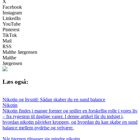
X
Facebook
Instagram
LinkedIn
YouTube
Pinterest
TikTok
Mail
RSS
Malthe Jørgensen
Malthe
Jørgensen
Læs også:
Nikotin og livsstil: Sådan skaber du en sund balance
Nikotin
Nikotin findes i mange former og spiller en forskellig rolle i vores liv
– fra rygestop til daglige vaner. I denne artikel får du indsigt i,
hvordan nikotin påvirker kroppen, og hvordan du kan skabe en sund
balance mellem nydelse og velvære.
Når hjernen tilpasser sig mindre nikotin