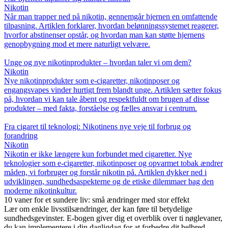
Nikotin
Når man trapper ned på nikotin, gennemgår hjernen en omfattende
tilpasning. Artiklen forklarer, hvordan belønningssystemet reagerer,
hvorfor abstinenser opstår, og hvordan man kan støtte hjernens
genopbygning mod et mere naturligt velvære.
Unge og nye nikotinprodukter – hvordan taler vi om dem?
Nikotin
Nye nikotinprodukter som e-cigaretter, nikotinposer og
engangsvapes vinder hurtigt frem blandt unge. Artiklen sætter fokus
på, hvordan vi kan tale åbent og respektfuldt om brugen af disse
produkter – med fakta, forståelse og fælles ansvar i centrum.
Fra cigaret til teknologi: Nikotinens nye veje til forbrug og
forandring
Nikotin
Nikotin er ikke længere kun forbundet med cigaretter. Nye
teknologier som e-cigaretter, nikotinposer og opvarmet tobak ændrer
måden, vi forbruger og forstår nikotin på. Artiklen dykker ned i
udviklingen, sundhedsaspekterne og de etiske dilemmaer bag den
moderne nikotinkultur.
10 vaner for et sundere liv: små ændringer med stor effekt
Lær om enkle livsstilsændringer, der kan føre til betydelige
sundhedsgevinster. E-bogen giver dig et overblik over ti nøglevaner,
du kan implementere i din dagligdag for at forbedre dit helbred.