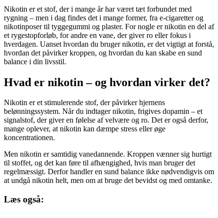
Nikotin er et stof, der i mange år har været tæt forbundet med
rygning – men i dag findes det i mange former, fra e-cigaretter og
nikotinposer til tyggegummi og plaster. For nogle er nikotin en del af
et rygestopforløb, for andre en vane, der giver ro eller fokus i
hverdagen. Uanset hvordan du bruger nikotin, er det vigtigt at forstå,
hvordan det påvirker kroppen, og hvordan du kan skabe en sund
balance i din livsstil.
Hvad er nikotin – og hvordan virker det?
Nikotin er et stimulerende stof, der påvirker hjernens
belønningssystem. Når du indtager nikotin, frigives dopamin – et
signalstof, der giver en følelse af velvære og ro. Det er også derfor,
mange oplever, at nikotin kan dæmpe stress eller øge
koncentrationen.
Men nikotin er samtidig vanedannende. Kroppen vænner sig hurtigt
til stoffet, og det kan føre til afhængighed, hvis man bruger det
regelmæssigt. Derfor handler en sund balance ikke nødvendigvis om
at undgå nikotin helt, men om at bruge det bevidst og med omtanke.
Læs også: