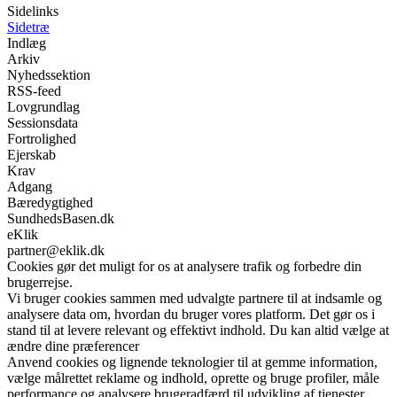
Sidelinks
Sidetræ
Indlæg
Arkiv
Nyhedssektion
RSS-feed
Lovgrundlag
Sessionsdata
Fortrolighed
Ejerskab
Krav
Adgang
Bæredygtighed
SundhedsBasen.dk
eKlik
partner@eklik.dk
Cookies gør det muligt for os at analysere trafik og forbedre din
brugerrejse.
Vi bruger cookies sammen med udvalgte partnere til at indsamle og
analysere data om, hvordan du bruger vores platform. Det gør os i
stand til at levere relevant og effektivt indhold. Du kan altid vælge at
ændre dine præferencer
Anvend cookies og lignende teknologier til at gemme information,
vælge målrettet reklame og indhold, oprette og bruge profiler, måle
performance og analysere brugeradfærd til udvikling af tjenester