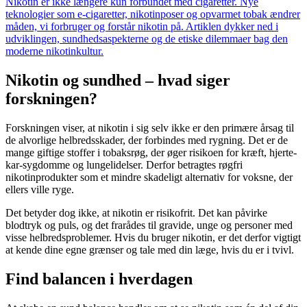
Nikotin er ikke længere kun forbundet med cigaretter. Nye
teknologier som e-cigaretter, nikotinposer og opvarmet tobak ændrer
måden, vi forbruger og forstår nikotin på. Artiklen dykker ned i
udviklingen, sundhedsaspekterne og de etiske dilemmaer bag den
moderne nikotinkultur.
Nikotin og sundhed – hvad siger
forskningen?
Forskningen viser, at nikotin i sig selv ikke er den primære årsag til
de alvorlige helbredsskader, der forbindes med rygning. Det er de
mange giftige stoffer i tobaksrøg, der øger risikoen for kræft, hjerte-
kar-sygdomme og lungelidelser. Derfor betragtes røgfri
nikotinprodukter som et mindre skadeligt alternativ for voksne, der
ellers ville ryge.
Det betyder dog ikke, at nikotin er risikofrit. Det kan påvirke
blodtryk og puls, og det frarådes til gravide, unge og personer med
visse helbredsproblemer. Hvis du bruger nikotin, er det derfor vigtigt
at kende dine egne grænser og tale med din læge, hvis du er i tvivl.
Find balancen i hverdagen