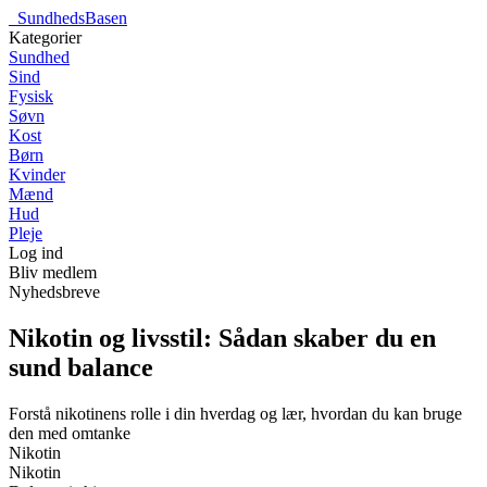
_
SundhedsBasen
Kategorier
Sundhed
Sind
Fysisk
Søvn
Kost
Børn
Kvinder
Mænd
Hud
Pleje
Log ind
Bliv medlem
Nyhedsbreve
Nikotin og livsstil: Sådan skaber du en
sund balance
Forstå nikotinens rolle i din hverdag og lær, hvordan du kan bruge
den med omtanke
Nikotin
Nikotin