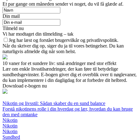
Et par gange om måneden sender vi noget, du vil få glæde af.
Din mail
Tilmeld nu
Vi har modtaget din tilmelding – tak
Jeg har læst og forstået brugervilkår og privatlivspolitik.
Når du skriver dig op, siger du ja til vores betingelser. Du kan
naturligvis afmelde dig når som helst.
10 vaner for et sundere liv: små ændringer med stor effekt
Lær om enkle livsstilsændringer, der kan føre til betydelige
sundhedsgevinster. E-bogen giver dig et overblik over ti nøglevaner,
du kan implementere i din dagligdag for at forbedre dit helbred.
Download e-bogen nu
Nikotin og livsstil: Sådan skaber du en sund balance
Forstå nikotinens rolle i din hverdag og lær, hvordan du kan bruge
den med omtanke
Nikotin
Nikotin
Nikotin
Sundhed