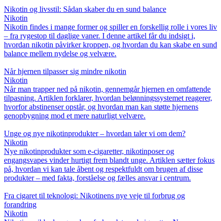
Nikotin og livsstil: Sådan skaber du en sund balance
Nikotin
Nikotin findes i mange former og spiller en forskellig rolle i vores liv
– fra rygestop til daglige vaner. I denne artikel får du indsigt i,
hvordan nikotin påvirker kroppen, og hvordan du kan skabe en sund
balance mellem nydelse og velvære.
Når hjernen tilpasser sig mindre nikotin
Nikotin
Når man trapper ned på nikotin, gennemgår hjernen en omfattende
tilpasning. Artiklen forklarer, hvordan belønningssystemet reagerer,
hvorfor abstinenser opstår, og hvordan man kan støtte hjernens
genopbygning mod et mere naturligt velvære.
Unge og nye nikotinprodukter – hvordan taler vi om dem?
Nikotin
Nye nikotinprodukter som e-cigaretter, nikotinposer og
engangsvapes vinder hurtigt frem blandt unge. Artiklen sætter fokus
på, hvordan vi kan tale åbent og respektfuldt om brugen af disse
produkter – med fakta, forståelse og fælles ansvar i centrum.
Fra cigaret til teknologi: Nikotinens nye veje til forbrug og
forandring
Nikotin