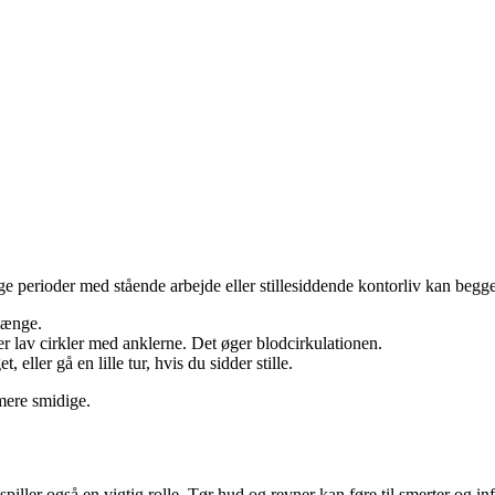
e perioder med stående arbejde eller stillesiddende kontorliv kan begg
 længe.
ler lav cirkler med anklerne. Det øger blodcirkulationen.
 eller gå en lille tur, hvis du sidder stille.
mere smidige.
ler også en vigtig rolle. Tør hud og revner kan føre til smerter og inf