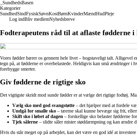
_
SundhedsBasen
Kategorier
Sundhed
Sind
Fysisk
Søvn
Kost
Børn
Kvinder
Mænd
Hud
Pleje
Log ind
Bliv medlem
Nyhedsbreve
Fodterapeutens råd til at aflaste fødderne 
Vores fødder bærer os gennem hele livet – bogstaveligt talt. Alligevel 
tegn på, at fødderne er overbelastede. Heldigvis kan små ændringer i hv
forebygge smerter.
Giv fødderne de rigtige sko
Det vigtigste skridt mod sunde fødder er at vælge det rigtige fodtøj. Man
Vælg sko med god svangstøtte
– det hjælper med at fordele væ
Undgå for smalle sko
– tæerne skal kunne bevæge sig frit, ellers 
Skift sko i løbet af dagen
– forskellige sko belaster fødderne for
Tjek sålerne
– slidte såler mister støddæmpning og kan ændre din
Hvis du står meget op på arbejdet, kan det være en god idé at investere i