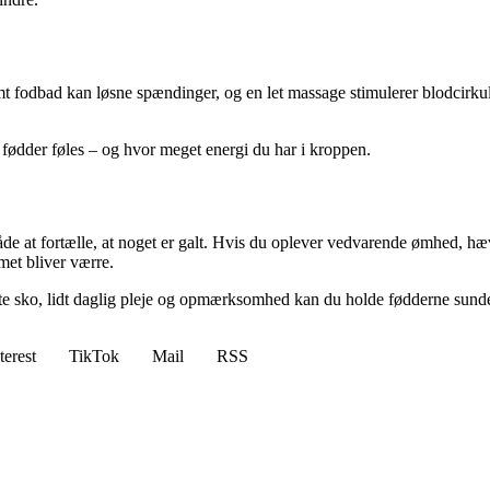
t fodbad kan løsne spændinger, og en let massage stimulerer blodcirkul
 fødder føles – og hvor meget energi du har i kroppen.
de at fortælle, at noget er galt. Hvis du oplever vedvarende ømhed, hæv
met bliver værre.
ette sko, lidt daglig pleje og opmærksomhed kan du holde fødderne sund
terest
TikTok
Mail
RSS