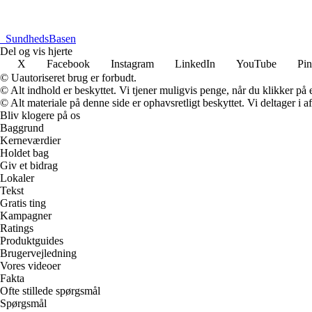
_
SundhedsBasen
Del og vis hjerte
X
Facebook
Instagram
LinkedIn
YouTube
Pin
© Uautoriseret brug er forbudt.
© Alt indhold er beskyttet. Vi tjener muligvis penge, når du klikker på e
© Alt materiale på denne side er ophavsretligt beskyttet. Vi deltager i 
Bliv klogere på os
Baggrund
Kerneværdier
Holdet bag
Giv et bidrag
Lokaler
Tekst
Gratis ting
Kampagner
Ratings
Produktguides
Brugervejledning
Vores videoer
Fakta
Ofte stillede spørgsmål
Spørgsmål