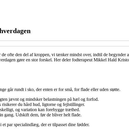
i hverdagen
er de ofte den del af kroppen, vi tænker mindst over, indtil de begynder
erdagen gøre en stor forskel. Her deler fodterapeut Mikkel Hald Kristof
ge går rundt i sko, der enten er for små, for flade eller uden støtte.
gten jævnt og mindsker belastningen på hæl og forfod.
risikerer du hård hud, ligtorne og fejlstillinger.
skelligt, og variation kan forebygge træthed.
 gang. Udskift dem, før de bliver helt flade.
 et par specialindlæg, der er tilpasset dine fødder.