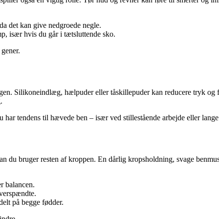
, da det kan give nedgroede negle.
, især hvis du går i tætsluttende sko.
 gener.
en. Silikoneindlæg, hælpuder eller tåskillepuder kan reducere tryk og 
.
du har tendens til hævede ben – især ved stillestående arbejde eller lange 
n du bruger resten af kroppen. En dårlig kropsholdning, svage benmusk
er balancen.
overspændte.
elt på begge fødder.
indre.