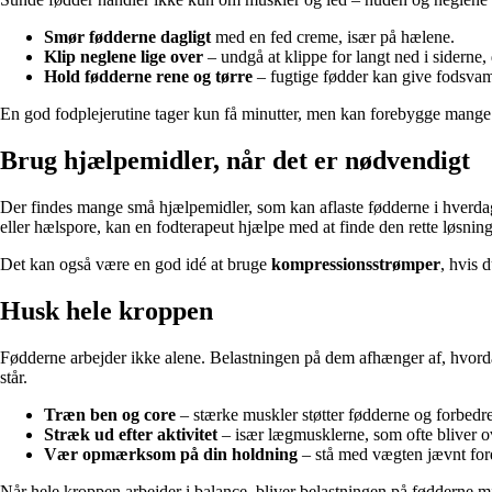
Smør fødderne dagligt
med en fed creme, især på hælene.
Klip neglene lige over
– undgå at klippe for langt ned i siderne
Hold fødderne rene og tørre
– fugtige fødder kan give fodsvamp
En god fodplejerutine tager kun få minutter, men kan forebygge mange
Brug hjælpemidler, når det er nødvendigt
Der findes mange små hjælpemidler, som kan aflaste fødderne i hverdag
eller hælspore, kan en fodterapeut hjælpe med at finde den rette løsning
Det kan også være en god idé at bruge
kompressionsstrømper
, hvis 
Husk hele kroppen
Fødderne arbejder ikke alene. Belastningen på dem afhænger af, hvorda
står.
Træn ben og core
– stærke muskler støtter fødderne og forbedr
Stræk ud efter aktivitet
– især lægmusklerne, som ofte bliver 
Vær opmærksom på din holdning
– stå med vægten jævnt ford
Når hele kroppen arbejder i balance, bliver belastningen på fødderne m