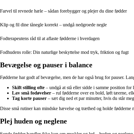
Farvel til revnede hæle – sådan forebygger og plejer du dine fødder
Klip og fil dine tånegle korrekt – undgå nedgroede negle
Fodterapeutens råd til at aflaste fødderne i hverdagen
Fodhudens rolle: Din naturlige beskyttelse mod tryk, friktion og fugt
Bevægelse og pauser i balance
Fødderne har godt af bevægelse, men de har også brug for pauser. Lang
Skift stilling ofte
– undgå at stå eller sidde i samme position for
Lav små fodøvelser
– rul fødderne over en bold, løft tæerne, el
Tag korte pauser
– sæt dig ned et par minutter, hvis du står meget,
Disse små rutiner kan mindske hævelse og træthed og holde fødderne 
Plej huden og neglene
Sunde fødder handler ikke kun om muskler og led – huden og neglene spil