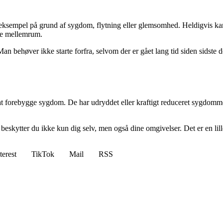
 for eksempel på grund af sygdom, flytning eller glemsomhed. Heldigvis 
de mellemrum.
 Man behøver ikke starte forfra, selvom der er gået lang tid siden sidst
 at forebygge sygdom. De har udryddet eller kraftigt reduceret sygdomme
den, beskytter du ikke kun dig selv, men også dine omgivelser. Det er en l
terest
TikTok
Mail
RSS