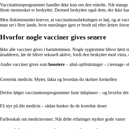
Vaccinationsprogrammer handler ikke kun om den enkelte. Når mange i 
fleste mennesker er beskyttet. Dermed beskyttes også dem, der ikke ka
Men flokimmunitet kræver, at vaccinationsdækningen er høj, og at vacci
man set i flere lande, hvor mæslinger igen er brudt ud efter årtiers fravæ
Hvorfor nogle vacciner gives senere
Ikke alle vacciner gives i barndommen. Nogle sygdomme bliver først rel
årsalderen, før de bliver seksuelt aktive, fordi den beskytter mod virus,
Andre vacciner gives som
boostere
– altså opfriskninger – i teenage- e
Generisk medicin: Myter, fakta og hvordan du skelner forskellen
Derfor følger vaccinationsprogrammer faste tidsplaner – og hvorfor det 
Få styr på din medicin – sådan husker du de korrekte doser
Fællesskab om medicinvaner: Når delte erfaringer styrker gode vaner