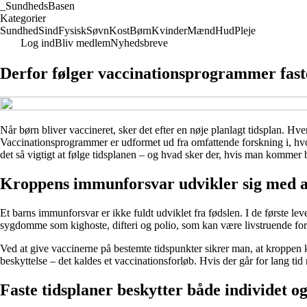
_
SundhedsBasen
Kategorier
Sundhed
Sind
Fysisk
Søvn
Kost
Børn
Kvinder
Mænd
Hud
Pleje
Log ind
Bliv medlem
Nyhedsbreve
Derfor følger vaccinationsprogrammer faste 
Når børn bliver vaccineret, sker det efter en nøje planlagt tidsplan. Hve
Vaccinationsprogrammer er udformet ud fra omfattende forskning i, h
det så vigtigt at følge tidsplanen – og hvad sker der, hvis man kommer
Kroppens immunforsvar udvikler sig med 
Et barns immunforsvar er ikke fuldt udviklet fra fødslen. I de første lev
sygdomme som kighoste, difteri og polio, som kan være livstruende fo
Ved at give vaccinerne på bestemte tidspunkter sikrer man, at kroppen 
beskyttelse – det kaldes et vaccinationsforløb. Hvis der går for lang t
Faste tidsplaner beskytter både individet o