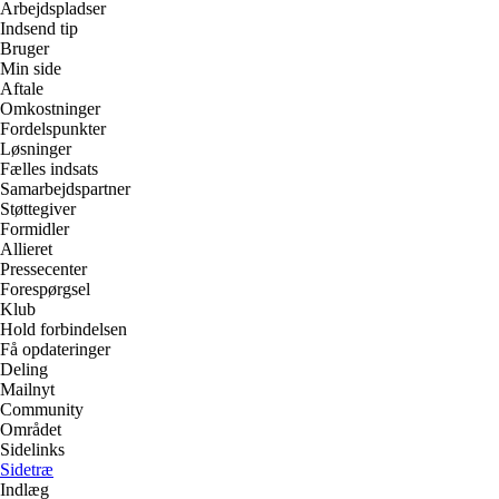
Arbejdspladser
Indsend tip
Bruger
Min side
Aftale
Omkostninger
Fordelspunkter
Løsninger
Fælles indsats
Samarbejdspartner
Støttegiver
Formidler
Allieret
Pressecenter
Forespørgsel
Klub
Hold forbindelsen
Få opdateringer
Deling
Mailnyt
Community
Området
Sidelinks
Sidetræ
Indlæg