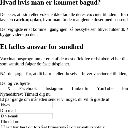
Hvad hvis man er kommet bagud?
Det sker, at børn eller voksne ikke får alle deres vacciner til tiden –
lave en
catch-up-plan
, hvor man får de manglende doser med passen
Det vigtigste er at komme i gang igen, så beskyttelsen bliver fuldendt.
bygge videre på den.
Et fælles ansvar for sundhed
Vaccinationsprogrammer er et af de mest effektive redskaber, vi har til
som samfund følger de faste tidsplaner.
Når du sørger for, at dit barn – eller du selv – bliver vaccineret til ti
Del og vis hjerte
X
Facebook
Instagram
LinkedIn
YouTube
Pin
Nyhedsbrev: Tilmeld dig nu
Et par gange om måneden sender vi noget, du vil få glæde af.
Din mail
Tilmeld nu
Jeg har læst og forstået brugervilkår og privatlivspolitik.