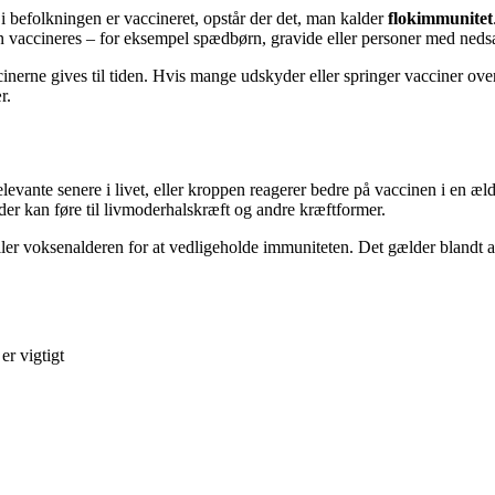
befolkningen er vaccineret, opstår der det, man kalder
flokimmunitet
n vaccineres – for eksempel spædbørn, gravide eller personer med neds
nerne gives til tiden. Hvis mange udskyder eller springer vacciner over
r.
evante senere i livet, eller kroppen reagerer bedre på vaccinen i en æl
 der kan føre til livmoderhalskræft og andre kræftformer.
ller voksenalderen for at vedligeholde immuniteten. Det gælder blandt an
er vigtigt