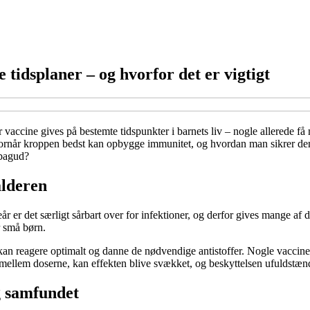
tidsplaner – og hvorfor det er vigtigt
r vaccine gives på bestemte tidspunkter i barnets liv – nogle allerede få 
vornår kroppen bedst kan opbygge immunitet, og hvordan man sikrer de
 bagud?
alderen
eår er det særligt sårbart over for infektioner, og derfor gives mange af
r små børn.
kan reagere optimalt og danne de nødvendige antistoffer. Nogle vacciner
id mellem doserne, kan effekten blive svækket, og beskyttelsen ufuldstæn
g samfundet