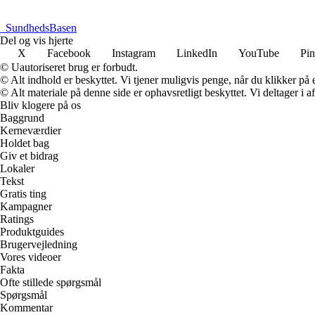
_
SundhedsBasen
Del og vis hjerte
X
Facebook
Instagram
LinkedIn
YouTube
Pin
© Uautoriseret brug er forbudt.
© Alt indhold er beskyttet. Vi tjener muligvis penge, når du klikker på e
© Alt materiale på denne side er ophavsretligt beskyttet. Vi deltager i 
Bliv klogere på os
Baggrund
Kerneværdier
Holdet bag
Giv et bidrag
Lokaler
Tekst
Gratis ting
Kampagner
Ratings
Produktguides
Brugervejledning
Vores videoer
Fakta
Ofte stillede spørgsmål
Spørgsmål
Kommentar